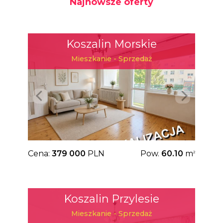
Najnowsze oferty
Koszalin Morskie
Mieszkanie - Sprzedaż
Cena:
379 000
PLN
Pow.
60.10
m
2
Koszalin Przylesie
Mieszkanie - Sprzedaż