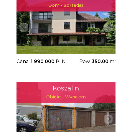
Dom - Sprzedaż
Cena:
1 990 000
PLN
Pow.
350.00
m
2
Koszalin
Obiekt - Wynajem