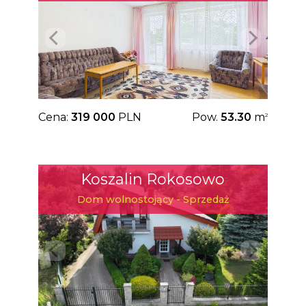
Cena:
319 000
PLN
Pow.
53.30
m
2
Koszalin Rokosowo
Dom wolnostojący - Sprzedaż