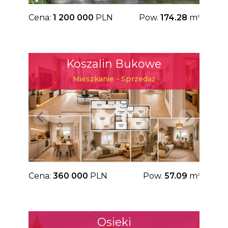
Cena:
1 200 000
PLN
Pow.
174.28
m
2
Koszalin Bukowe
Mieszkanie - Sprzedaż
Cena:
360 000
PLN
Pow.
57.09
m
2
Osieki