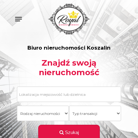
Skip
to
Menu
main
content
Biuro
nieruchomości
Koszalin
Znajdź
swoją
nieruchomość
Szukaj